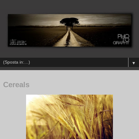
▼
Cereals