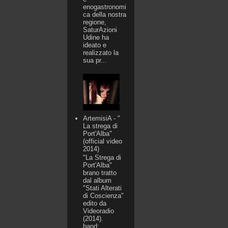
enogastronomi
ca della nostra
regione,
SaturAzioni
Udine ha
ideato e
realizzato la
sua pr...
ArtemisiA - "
La strega di
Port'Alba"
(official video
2014)
"La Strega di
Port'Alba"
brano tratto
dal album
"Stati Alterati
di Coscienza"
edito da
Videoradio
(2014).
band:...