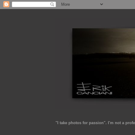
"I take photos for passion".
I'm not a
prof