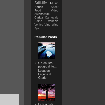
Still-life
Music
Bands
Street
Food
Video
Architecture
Carival
Carnevale
Udine
Venezia
Venice
Vino
Wine
Sport
Popular Posts
C'è chi sta
peggio di te...
Location:
Laguna di
Grado
Di qua o di