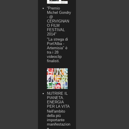
“Premio
Michel Gondry
- @
CERVIGNAN
O FILM
FESTIVAL
2014"
"La strega di
Port'Alba -
Artemisia" è
tra i 28
videoclip
finalisti.
NUTRIRE IL
PIANETA.
ENERGIA
PER LA VITA
Nell'ambito
della più
importante
manifestazion
e