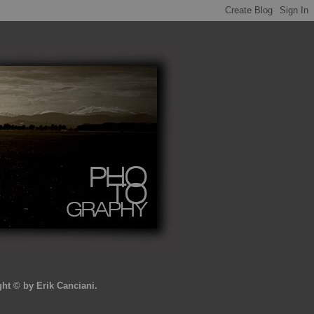
ght
©
by Erik Canciani.