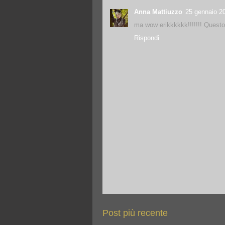
Anna Mattiuzzo
25 gennaio 20
ma wow erikkkkkk!!!!!!! Questo 
Rispondi
Post più recente