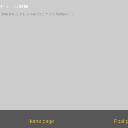
12 alle ore 09:55
stile me gusta un sacco :) molto fantasy : )
Home page
Post 