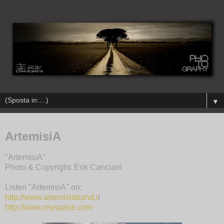
▼
ArtemisiA
"ArtemisiA"
Photo & Copyright: Erik Canciani
Listen "ArtemisiA" on:
http://
www.artemisiaband.i
t
http://www.myspace.com