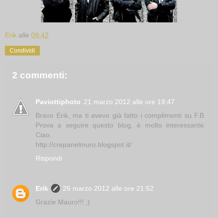
Erik
alle
09:42
Condividi
2 commenti:
Paviottiphoto
21 marzo 2012 alle ore 19:47
Bravo Erik, ma ti avevo già fatto i complimenti su F.B.
Prova a seguire questo blog, è molto interessante.
Ciao.
http://crepanelmuro.blogspot.it/
Rispondi
Erik
26 marzo 2012 alle ore 21:52
Grazie Mauro!!! ;)